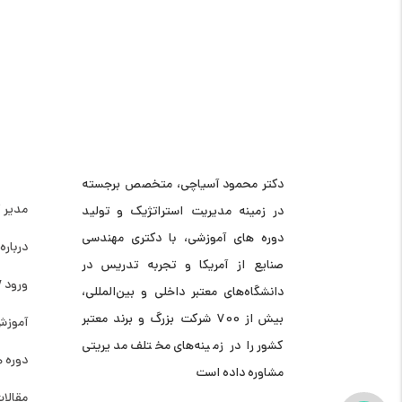
تلفن:
02144458835
و
09121966279
(خانم مهندس عبد
دستر
دکتر محمود آسیاچی، متخصص برجسته
مدیر 
در زمینه مدیریت استراتژیک و تولید
دوره های آموزشی، با دکتری مهندسی
درباره 
صنایع از آمریکا و تجربه تدریس در
ورود /
دانشگاه‌های معتبر داخلی و بین‌المللی،
بیش از 700 شرکت بزرگ و برند معتبر
آموزش
کشور را در زمینه‌های مختلف مدیریتی
دوره 
مشاوره داده است
مقالا