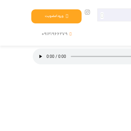
ورود/عضویت
09121966279