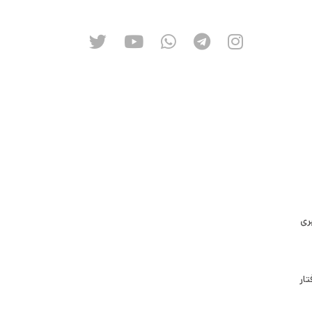
ری
تار