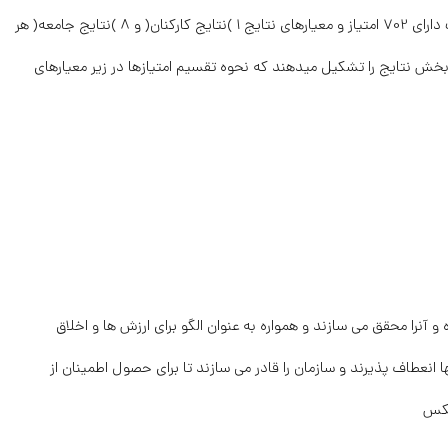
معیارهای نتایج 6 )نتایج مشتریان( و 9 )نتایج کلیدی( هر یک دارای 702 امتیاز و معیارهای نتایج 1 )نتایج کارکنان( و 8 )نتایج جامعه( هر
و در مجموع 022 امتیاز مربوطه به بخش نتایج را تشکیل میدهند که نحوه تقسیم امتیازها در زیر معیارهای
و آنرا محقق می سازند و همواره به عنوان الگو برای ارزش ها و اخلاق
انعطاف پذیرند و سازمان را قادر می سازند تا برای حصول اطمینان از
عکس