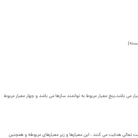
سته)
اشاره گردید مدل EFQM دارای 9 معیار و 20 زیر معیار می باشد.پنج معیار مربوط به توانمند سازها می باشد و چهار معیار مربوط
 تعالی هدایت می کنند . این معیارها و زیر معیارهای مربوطه و همچنین