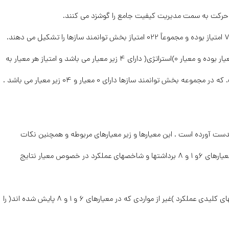
و حرکت به سمت مدیریت کیفیت جامع را گوشزد می کنند.
هر یک از معیارهای پنج گانه در بخش توانمند سازها دارای 722 امتیاز بوده و مجموعاً 022 امتیاز بخش توانمند سازها را تشکیل می دهند.
قابل ذکر است که معیارها 7 و 2 و 4 و 0 هر یک دارای 0 زیر معیار بوده و معیار 0)استراتژی( دارای 4 زیر معیار می باشد و امتیاز هر معیار به
انمند سازها دارای 0 معیار و 04 زیر معیار می باشد .
ست آورده است . این معیارها و زیر معیارهای مربوطه و همچنین نکات
راهنمای ذکر شده مربوط به آنها، از سازمانها میخواهند که در معیارهای 6و 1 و 8 برداشتها و شاخصهای عملکرد در خصوص معیار نتایج
معیار 9 میخواهد که دستاوردهای کلیدی استراتژیک و شاخصهای کلیدی عملکرد )غیر از مواردی که در معیارهای 6 و 1 و 8 پایش شده اند( را