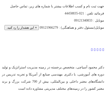
جهت ثبت نام و کسب اطلاعات بیشتر با شماره های زیر، تماس حاصل
فرمائید
تلفن : 021-44458835
موبایل : 09121340833
موبایل(مسئول دفتر و هماهنگی) : 09121966279
×
این هشدار را رد کنید.
تلفن:
02144458835
و
09121966279
(خانم مهندس عبدی)
دکتر محمود آسیاچی، متخصص برجسته در زمینه مدیریت استراتژیک و تولید
دوره های آموزشی، با دکتری مهندسی صنایع از آمریکا و تجربه تدریس در
دانشگاه‌های معتبر داخلی و بین‌المللی، بیش از 700 شرکت بزرگ و برند
معتبر کشور را در زمینه‌های مختلف مدیریتی مشاوره داده است
دسترسی سریع