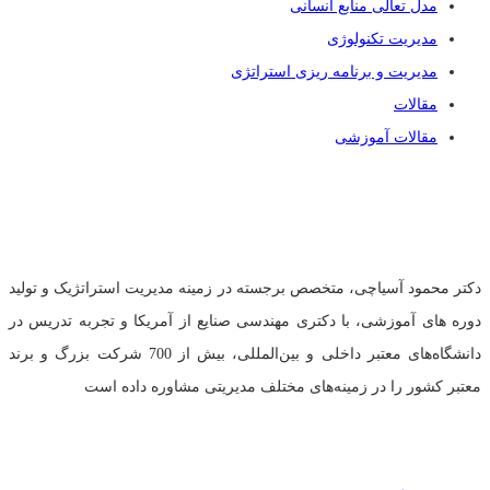
مدل تعالی منابع انسانی
مدیریت تکنولوژی
مدیریت و برنامه ریزی استراتژی
مقالات
مقالات آموزشی
تلفن:
02144458835
و
09121966279
(خانم مهندس عبدی)
دکتر محمود آسیاچی، متخصص برجسته در زمینه مدیریت استراتژیک و تولید
دوره های آموزشی، با دکتری مهندسی صنایع از آمریکا و تجربه تدریس در
دانشگاه‌های معتبر داخلی و بین‌المللی، بیش از 700 شرکت بزرگ و برند
معتبر کشور را در زمینه‌های مختلف مدیریتی مشاوره داده است
دسترسی سریع