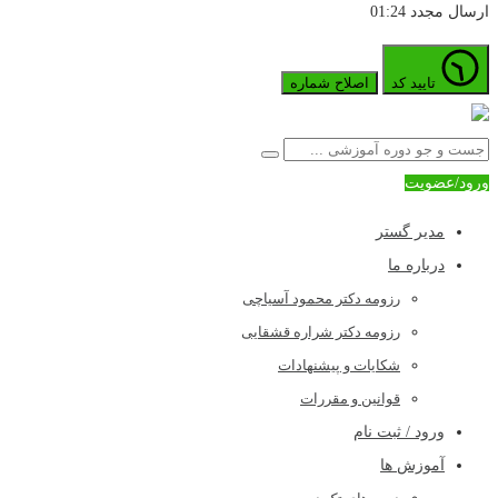
ارسال مجدد
01:24
تایید کد
اصلاح شماره
ورود/عضویت
مدیر گستر
درباره ما
رزومه دکتر محمود آسیاچی
رزومه دکتر شراره قشقایی
شکایات و پیشنهادات
قوانین و مقررات
ورود / ثبت نام
آموزش ها