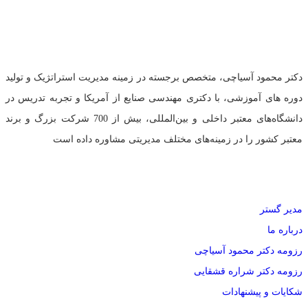
تلفن:
02144458835
و
09121966279
(خانم مهندس عبدی)
دکتر محمود آسیاچی، متخصص برجسته در زمینه مدیریت استراتژیک و تولید
دوره های آموزشی، با دکتری مهندسی صنایع از آمریکا و تجربه تدریس در
دانشگاه‌های معتبر داخلی و بین‌المللی، بیش از 700 شرکت بزرگ و برند
معتبر کشور را در زمینه‌های مختلف مدیریتی مشاوره داده است
دسترسی سریع
مدیر گستر
درباره ما
رزومه دکتر محمود آسیاچی
رزومه دکتر شراره قشقایی
شکایات و پیشنهادات