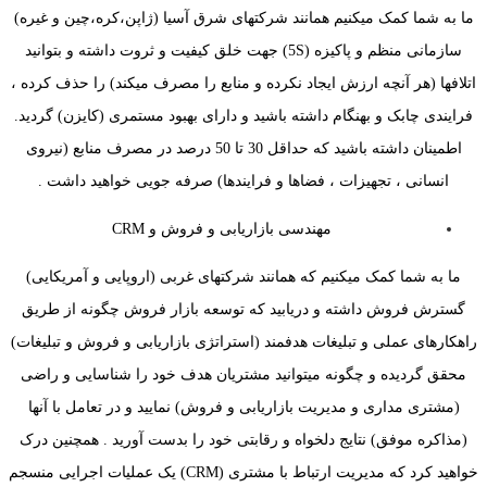
ما به شما کمک میکنیم همانند شرکتهای شرق آسیا (ژاپن،کره،چین و غیره)
سازمانی منظم و پاکیزه (5S) جهت خلق کیفیت و ثروت داشته و بتوانید
اتلافها (هر آنچه ارزش ایجاد نکرده و منابع را مصرف میکند) را حذف کرده ،
فرایندی چابک و بهنگام داشته باشید و دارای بهبود مستمری (کایزن) گردید.
اطمینان داشته باشید که حداقل 30 تا 50 درصد در مصرف منابع (نیروی
انسانی ، تجهیزات ، فضاها و فرایندها) صرفه جویی خواهید داشت .
مهندسی بازاریابی و فروش و CRM
ما به شما کمک میکنیم که همانند شرکتهای غربی (اروپایی و آمریکایی)
گسترش فروش داشته و دریابید که توسعه بازار فروش چگونه از طریق
راهکارهای عملی و تبلیغات هدفمند (استراتژی بازاریابی و فروش و تبلیغات)
محقق گردیده و چگونه میتوانید مشتریان هدف خود را شناسایی و راضی
(مشتری مداری و مدیریت بازاریابی و فروش) نمایید و در تعامل با آنها
(مذاکره موفق) نتایج دلخواه و رقابتی خود را بدست آورید . همچنین درک
خواهید کرد که مدیریت ارتباط با مشتری (CRM) یک عملیات اجرایی منسجم