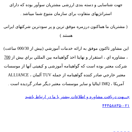
جهت شناسایی و دسته بندی ارزشی مشتریان سوآور بوده که دارای
استراتژیهای متفاوت برای سازمان متبوع شما میباشد .
( مشتریان ما هماکنون درزمره موفق ترین و پر سودترین شرکتهای ایرانی
هستند )
اين مشاور تاكنون موفق به ارائه خدمات آموزشي (بیش از 000/30 ساعت)
، مشاوره اي ، استقرار و نهايتا اخذ گواهينامه بين المللي براي بيش از
700
شركت معتبر بوده است كه گواهينامه آموزشی و کیفیتی آنها از موسسات
معتبر خارجي صادر كننده گواهينامه از جمله TUV آلمان ، ALLIANCE
آمريكا ، IMQ ایتالیا و ساير موسسات معتبر ديگر صادر گردیده است .
جـــهت دریافت مشاوره و اطلاعات بیشتر با ما در ارتباط باشید
۰۲۱-۴۴۴۵۸۸۳۵
تلفن:
02144458835
و
09121966279
(خانم مهندس عبدی)