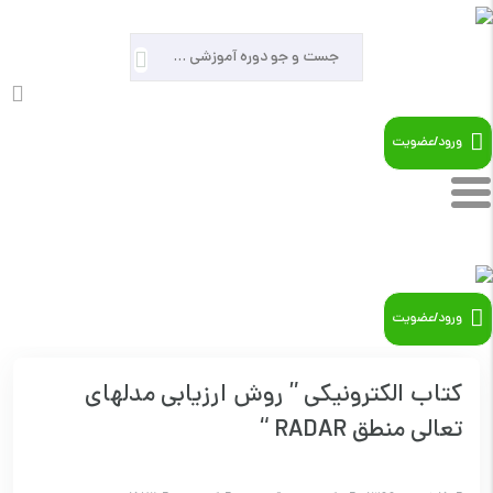
ورود/عضویت
09121966279
ورود/عضویت
کتاب الکترونیکی ” روش ارزيابي مدلهای
تعالي منطق RADAR “