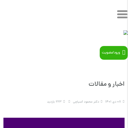
ورود/عضویت
اخبار و مقالات
08 دی 1401
دکتر محمود آسیاچی
223 بازدید