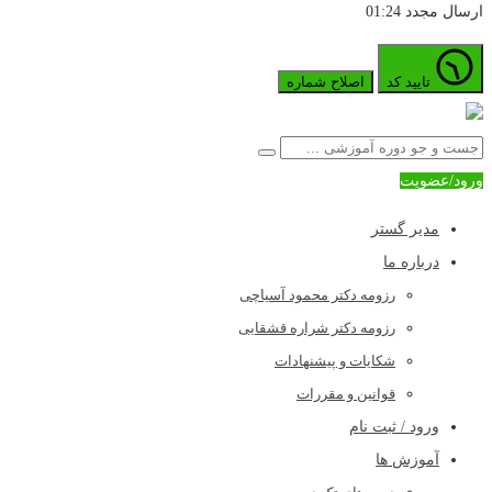
ارسال مجدد
01:24
تایید کد
اصلاح شماره
ورود/عضویت
مدیر گستر
درباره ما
رزومه دکتر محمود آسیاچی
رزومه دکتر شراره قشقایی
شکایات و پیشنهادات
قوانین و مقررات
ورود / ثبت نام
آموزش ها