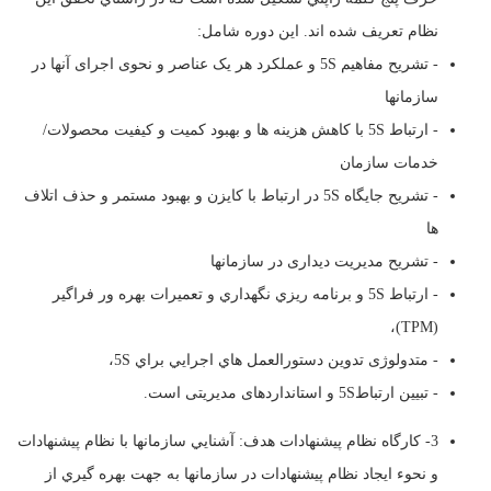
نظام تعريف شده اند. اين دوره شامل:
- تشريح مفاهيم 5S و عملکرد هر یک عناصر و نحوی اجرای آنها در
سازمانها
- ارتباط 5S با کاهش هزینه ها و بهبود کمیت و کیفیت محصولات/
خدمات سازمان
- تشريح جايگاه 5S در ارتباط با کايزن و بهبود مستمر و حذف اتلاف
ها
- تشریح مدیریت دیداری در سازمانها
- ارتباط 5S و برنامه ريزي نگهداري و تعميرات بهره ور فراگير
(TPM)،
- متدولوژی تدوین دستورالعمل هاي اجرايي براي 5S،
- تبيين ارتباط5S و استانداردهای مديريتی است.
3- کارگاه نظام پیشنهادات هدف: آشنايي سازمانها با نظام پيشنهادات
و نحوء ايجاد نظام پیشنهادات در سازمانها به جهت بهره گيري از