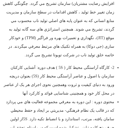
افزایش رضایت مشتریان) سازمان تشريح مي گردد. چگونگي کاهش
زمان تغییر خط تولید ، کاهش اقدامات در سطح سازمان و مديريت
منابع انساني که به عنوان پايه هاي اصلي توليد ناب محسوب مي
گردند، تشريح مي شوند. همچنين استراتژي هاي سه گانه توليد به
موقع (JIT)، نگهداري و تعميرات بهره ور فراگير (TPM) و خودکار
سازی (جی دوکا) به همراه تکنيک هاي مرتبط معرفي ميگردند. در
خاتمه خلق تولید ناب در شرکت تویوتا تشریح می گردد.
2- کارگاه آراستگی محیط کار ( 5S ) هدف دوره: آشنایی کارکنان
سازمان با اصول و عناصر آراستگی محیط کار (5S) بعنوان دریچه
ورود به دنیای کیفیت و ثروت وهمچنین نحوی اجرای هر یک از عناصر
در محل کار خود و همچنینی شناسایی فوائد و کارکرد آنها
محتوی دوره : اين دوره به معرفي مجموعه فعاليت هاي مي پردازد
که در قالب يک نظام فرهنگي- مديريتي بر ايجاد و حفظ محيطي
سامان يافته، مرتب، استاندارد و با انضباط تکيه دارد. 5Sاز اولين
حرف پنج کلمه ژاپني تشکيل شده است که در راستاي تحقق اين