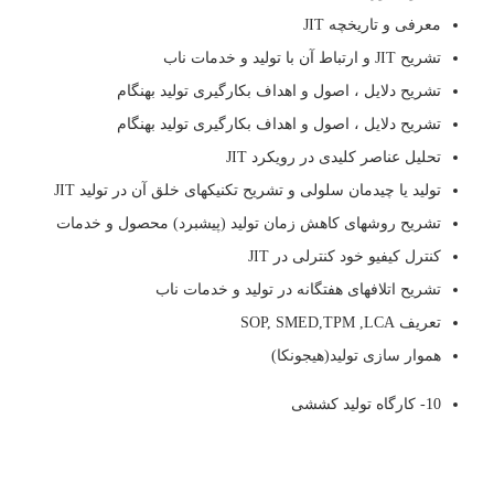
معرفی و تاریخچه JIT
تشریح JIT و ارتباط آن با تولید و خدمات ناب
تشریح دلایل ، اصول و اهداف بکارگیری تولید بهنگام
تشریح دلایل ، اصول و اهداف بکارگیری تولید بهنگام
تحلیل عناصر کلیدی در رویکرد JIT
تولید یا چیدمان سلولی و تشریح تکنیکهای خلق آن در تولید JIT
تشریح روشهای کاهش زمان تولید (پیشبرد) محصول و خدمات
کنترل کیفیو خود کنترلی در JIT
تشریح اتلافهای هفتگانه در تولید و خدمات ناب
تعریف SOP, SMED,TPM ,LCA
هموار سازی تولید(هیجونکا)
10- کارگاه تولید کششی
تلفن:
02144458835
و
09121966279
(خانم مهندس عبدی)