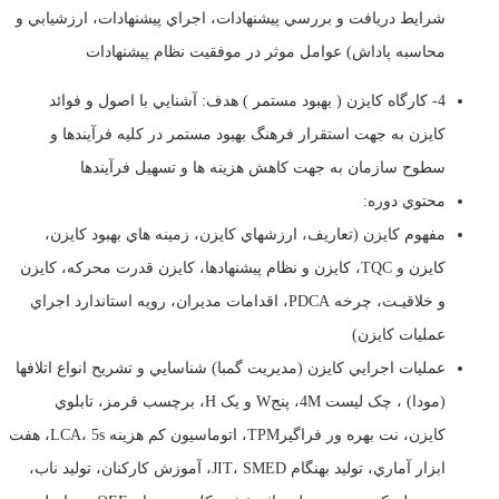
شرايط دريافت و بررسي پيشنهادات، اجراي پيشنهادات، ارزشيابي و
محاسبه پاداش) عوامل موثر در موفقيت نظام پيشنهادات
4- کارگاه کایزن ( بهبود مستمر ) هدف: آشنايي با اصول و فوائد
کايزن به جهت استقرار فرهنگ بهبود مستمر در کليه فرآيندها و
سطوح سازمان به جهت کاهش هزينه ها و تسهيل فرآيندها
محتوي دوره:
مفهوم کايزن (تعاريف، ارزشهاي کايزن، زمينه هاي بهبود کايزن،
کايزن و TQC، کايزن و نظام پيشنهادها، کايزن قدرت محرکه، کايزن
و خلاقيـت، چرخه PDCA، اقدامات مديران، رويه استاندارد اجراي
عمليات کايزن)
عمليات اجرايي کايزن (مديريت گمبا) شناسايي و تشریح انواع اتلافها
(مودا) ، چک ليست 4M، پنجW و يک H، برچسب قرمز، تابلوي
کايزن، نت بهره ور فراگيرTPM، اتوماسيون کم هزينه LCA، 5s، هفت
ابزار آماري، توليد بهنگام JIT، SMED، آموزش کارکنان، توليد ناب،