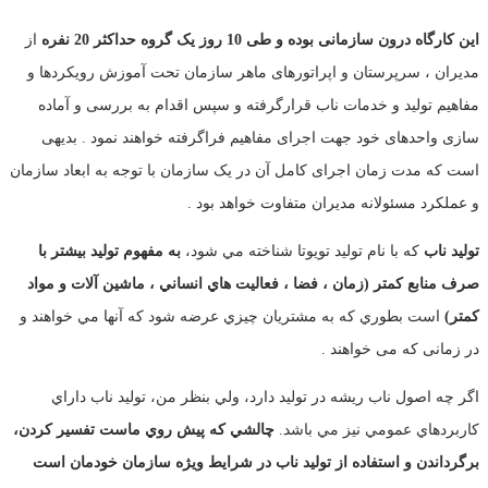
این کارگاه درون سازمانی بوده و طی 10 روز یک گروه حداکثر 20 نفره
از
مدیران ، سرپرستان و اپراتورهای ماهر سازمان تحت آموزش رویکردها و
مفاهیم تولید و خدمات ناب قرارگرفته و سپس اقدام به بررسی و آماده
سازی واحدهای خود جهت اجرای مفاهیم فراگرفته خواهند نمود . بدیهی
است که مدت زمان اجرای کامل آن در یک سازمان با توجه به ابعاد سازمان
و عملکرد مسئولانه مدیران متفاوت خواهد بود .
توليد ناب
كه با نام توليد تويوتا شناخته مي شود،
به مفهوم توليد بيشتر با
صرف منابع كمتر
(زمان ، فضا ، فعاليت هاي انساني ، ماشين آلات و مواد
كمتر)
است بطوري كه به مشتريان چيزي عرضه شود كه آنها مي خواهند و
در زمانی که می خواهند .
اگر چه اصول ناب ريشه در توليد دارد، ولي بنظر من، توليد ناب داراي
كاربردهاي عمومي نيز مي باشد.
چالشي كه پيش روي ماست تفسير كردن،
برگرداندن و استفاده از توليد ناب در شرايط ويژه سازمان خودمان است