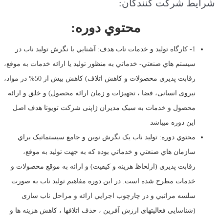
شرايط
شرکت کنندگان:
محتوي دوره:
1- کارگاه تولید و خدمات ناب هدف: آشنايي با نگرش توليد ناب در
سيستم هاي صنعتي- خدماتي به منظور توليد يا ارائه خدمات به موقع،
رقابت پذيري محصولات و کاهش اتلاف) کاهش بیش از 50% در مواد،
نیروی انسانی، فضا ، تجهیزات و زمان ارائه محصول) و خلق و ارائه
محصول و خدمات به سبک مدیران ژاپنی شرکت تویوتا هدف اصل
این دوره میباشد
محتوي دوره: توليد ناب يک نگرش نوين و جامع سيستماتيک براي
سازمان هاي صنعتي و خدماتي بوده که به جهت توليد به موقع،
رقابت پذيري (ازلحاظ هزينه و کيفيت) و ارائه به موقع محصولات و
خدمات مطرح شده است. در اين دوره مفاهيم توليد ناب به صورت
سلسه مراتبي و در چارچوب اجرايي ارائه و مراحل ناب سازی
(شناسایی فعالیتهای ارزش آفرین ، حذف اتلافها ، کاهش هزینه ها و