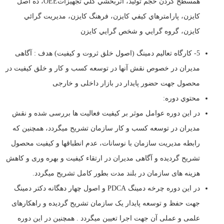
همسطح کردن حجم توليد، اثربخشي کلي تجهيزاتOEE، ده اصل
کايزن، پارامترهاي کيفي کايزن، فرهنگ کايزن، مديريت گرائي
کايزن، گروه گرايي و شخص گرايي کايزن
5- کارگاه تعالیم دمینگ (اصول خلق ثروت و کیفیت) هدف : آگاهی
مدیران در خصوص نقش آنها در توسعه کسب و کار و خلق کیفیت در
محصول جهت حضور پایدار در بازار داخلی و خارجی
محتوي دوره:
در این دوره عوامل موثر بر کیفیت فعالیت ها بررسی شده و نقش
مدیران در توسعه کسب و کار سازمان تشریح میگردد، همچنین که
رابطه مدیریت سازمان با نوسانات، عدم انطباقها و کیفیت محصول
تشریح گردیده و آگاهی مدیران در ارتقاء کیفیت و بهره وری و کاهش
هزینه های سازمان در بلند مدت بطور کامل تشریح میگردد.
در این دوره چرخه دمینگ PDCA و اصول چهار دهگانه دکتر دمینگ
جهت حفظ و توسعه پایدار یک سازمان تشریح گردیده و راهکارهای
علمی و عملی آن جهت اجرا تعیین میگردد . همچنین در این دوره