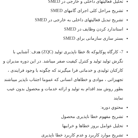
تحلیل فعالیتهای داخلی و خارجی در SMED
تشریح مراحل کلی اجرای گامهای SMED
تشریح تبدیل فعالیتهای داخلی به خارجی در SMED
استاندارد کردن وظایف در SMED
بستر سازی سازمانی برای SMED
7- کارگاه پوکایوکه & خطا ناپذیری تولید (ZQC) هدف: آشنايي با
نگرش توليد تولید و کنترل کیفیت صفر میباشد. در این دوره مدیران و
کارکنان تولیدی و خدماتی فرا میگیرند که چگونه با وجود فرایندی ،
تجهیزاتی ، موادی و خطاهای انسانی که عموما اجتناب ناپذیر میباشند
بطور روش مند اقدام به تولید و ارائه خدمات و محصول بدون عیب
نمایند
محتوي دوره:
تشریح مفهوم خطا ناپذیری محصول
تحلیل عوامل بروز خطاها و خرابیها
تشریح موارد کاربرد و عدم کاربرد خطا ناپذیری