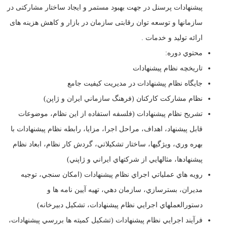
پيشنهادات پرسنل در جهت بهبود مستمر و ایجاد ساختار مشارکتی در
سازمانها و توسعه توان رقابتی سازمان در بازار و کاهش هزینه های
ارائه تولید و خدمات .
محتوي دوره:
تاريخچه نظام پيشنهادات
جايگاه نظام پيشنهادات در مديريت کيفيت جامع
نظام مشارکت کارکنان (فرهنگ سازماني ايران و ژاپن)
تشريح نظام پيشنهادات (فلسفه استفاده از اين نظام، موضوعات
قابل پيشنهاد، اهداف، مراحل اجرا، مزايا، رابطه نظام پيشنهادات با
بهره وري، ويژگيها، ساختار تشکيلاتي، گردش کار نظام، ابعاد نظام
پيشنهادها، مثالهايي از شرکتهاي ايراني و ژاپني)
رويه هاي عملياتي اجراي نظام پيشنهادات (امکان سنجي، توجيه
مديران، بسترسازي، سازمان دهي، تهيه آيين نامه ها و
دستورالعملهاي اجرايي نظام پيشنهادات، تشکيل دبيرخانه)
فرآيند اجرايي نظام پيشنهادات (تشکيل کميته ها بررسي پيشنهادات،