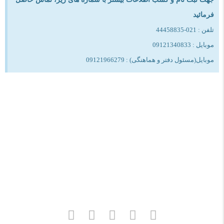
فرمائید
تلفن : 021-44458835
موبایل : 09121340833
موبایل(مسئول دفتر و هماهنگی) : 09121966279
تلفن:
02144458835
و
09121966279
(خانم مهندس عبدی)