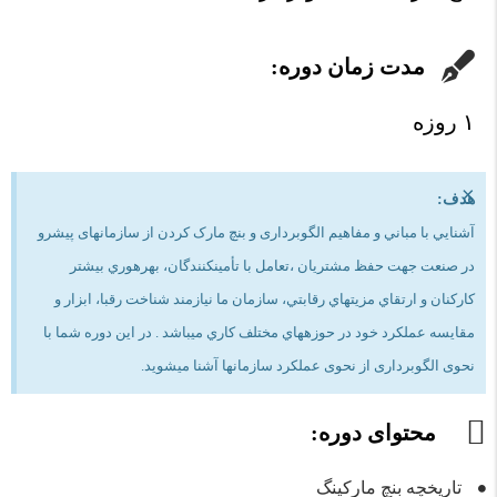
مدت زمان دوره:
۱ روزه
×
هدف:
آشنايي با مباني و مفاهيم الگوبرداری و بنچ مارک کردن از سازمانهای پیشرو
در صنعت جهت حفظ مشتریان ،تعامل با تأمينكنندگان، بهرهوري بيشتر
كاركنان و ارتقاي مزيتهاي رقابتي، سازمان ما نيازمند شناخت رقبا، ابزار و
مقايسه عملكرد خود در حوزههاي مختلف كاري میباشد . در این دوره شما با
نحوی الگوبرداری از نحوی عملکرد سازمانها آشنا میشوید.
محتوای دوره:
تاریخچه بنچ مارکینگ