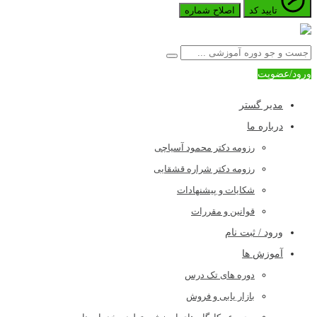
تایید کد
اصلاح شماره
ورود/عضویت
مدیر گستر
درباره ما
رزومه دکتر محمود آسیاچی
رزومه دکتر شراره قشقایی
شکایات و پیشنهادات
قوانین و مقررات
ورود / ثبت نام
آموزش ها
دوره های تک درس
بازار یابی و فروش