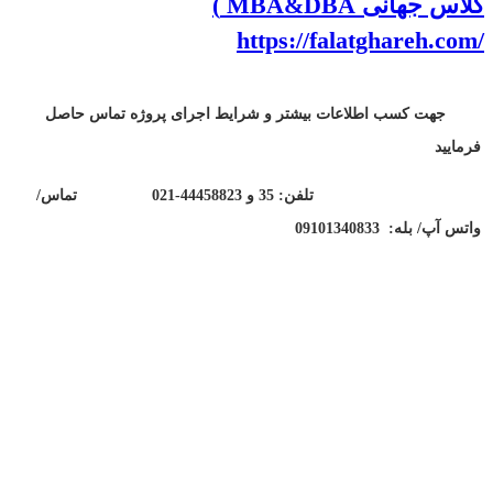
کلاس جهانی
MBA&DBA
)
falatghareh.com
/https://
جهت کسب اطلاعات بیشتر و شرایط اجرای پروژه تماس حاصل
فرمایید
تلفن: 35 و 44458823-021 تماس/
واتس آپ/ بله: 09101340833
تلفن:
02144458835
و
09121966279
(خانم مهندس عبدی)