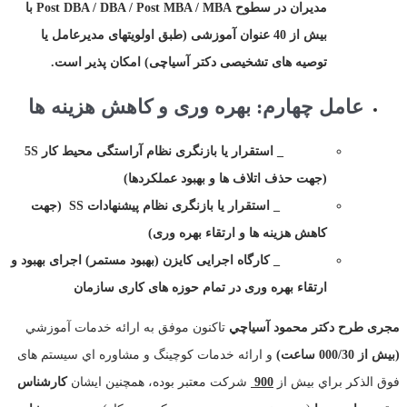
مدیران در سطوح
Post DBA / DBA / Post MBA / MBA
با
بیش از 40 عنوان آموزشی (طبق اولویتهای مدیرعامل یا
توصیه های تشخیصی دکتر آسیاچی) امکان پذیر است.
عامل چهارم: بهره وری و کاهش هزینه ها
_ استقرار یا بازنگری نظام آراستگی محیط کار
5S
(جهت حذف اتلاف ها و بهبود عملکردها)
_ استقرار یا بازنگری نظام پیشنهادات
SS
(جهت
کاهش هزینه ها و ارتقاء بهره وری)
_ کارگاه اجرایی کایزن (بهبود مستمر) اجرای بهبود و
ارتقاء بهره وری در تمام حوزه های کاری سازمان
مجری طرح
دکتر محمود آسياچي
تاكنون موفق به ارائه خدمات آموزشي
(بیش از 000/30 ساعت)
و ارائه خدمات کوچینگ و مشاوره اي سیستم های
فوق الذكر براي بيش از
900
شركت معتبر بوده، همچنین ایشان
کارشناس