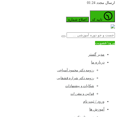
ارسال مجدد
01:24
تایید کد
اصلاح شماره
ورود/عضویت
مدیر گستر
درباره ما
رزومه دکتر محمود آسیاچی
رزومه دکتر شراره قشقایی
شکایات و پیشنهادات
قوانین و مقررات
ورود / ثبت نام
آموزش ها