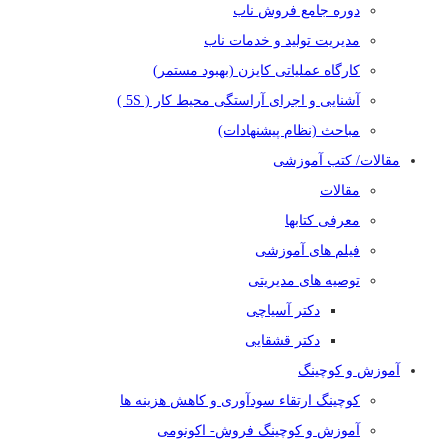
دوره جامع فروش ناب
مدیریت تولید و خدمات ناب
کارگاه عملیاتی کایزن (بهبود مستمر)
آشنایی و اجرای آراستگی محیط کار ( 5S )
مباحث (نظام پیشنهادات)
مقالات/ کتب آموزشی
مقالات
معرفی کتابها
فیلم های آموزشی
توصیه های مدیریتی
دکتر آسیاچی
دکتر قشقایی
آموزش و کوچینگ
کوچینگ ارتقاء سودآوری و کاهش هزینه ها
آموزش و کوچینگ فروش- اکونومی