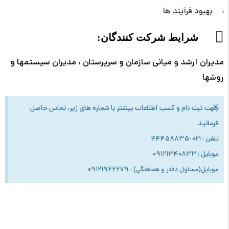
بهبود فرآیند ها
شرایط شرکت کنندگان:
مدیران ارشد و میانی سازمان و سرپرستان ، مدیران سیستمها و
روشها
×
جهت ثبت نام و کسب اطلاعات بیشتر با شماره های زیر، تماس حاصل
فرمائید
تلفن : 021-44458835
موبایل : 09121340833
موبایل(مسئول دفتر و هماهنگی) : 09121966279