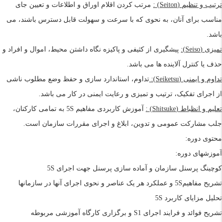
ترتیب و تنظیم
(Seiton)
:
مرتب کردن اقلام اوراق و اطلاعات و تعیین جای
مناسب برای آنان، به نحوی که با سرعت و سهولت قابل دسترس باشند، می
باشد.
تمیزی
(Seiso)
:
پیشگیری از کثیفی و پاکیزه نگاه داشتن محیط، اموال و افراد و
حذف یا کنترل آلاینده ها می باشد.
تداوم و ایمنی
(Seiketsu)
:
تداوم، استاندارد سازی و حفظ وضع مطلوب ناشی
از اجرای تفکیک، ترتیب و تمیزی و رعایت ایمنی در کار می باشد.
تعلیم و انظباط
(Shitsuke)
:
آموزش کاربردی مفاهیم
5S
به تمامی کارکنان،
جلب مشارکت عمومی و تدوین، ابلاغ و اجرای مقررات سازمان است.
محتوی دوره:
آموزشهای دوره:
کوچینگ پرسنل سازمان و آماده سازی پرسنل جهت اجرای
5S
تشريح مفاهيم
5S
و عملکرد هر یک
عناصر
و نحوی اجرای آنها در سازمانها
تحلیل مزایای کاربرد
5S
تشریح فوائد و فرایند اجرای
S1
و برگزاری کارگاه آموزشی مربوطه