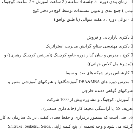
- زمان بندی دوره : 5 جلسه 4 ساعته ( 2 ساعت آموزش + 2 ساعت کوچینگ
تیمی ) جمع بندی و تدوین مستندات توسط کوچ در دفتر کوچ
- توالی دوره : 5 هفته متوالی (یا طبق توافق)
دکتری بازاریابی و فروش
دکتری مهندسی صنایع گرایش مدیریت استراتژیک
کوچ ، مدرس و بنیان گذار دوره جامع کوچینگ ((بیزینس کوچینگ رهبری)) و
((مدیرعامل کلاس جهانی))
کارشناس برتر شبکه های صدا و سیما
مدرس دوره های DBA&MBA آموزشگاهها و شرکتهای آموزشی معتبر و
شرکتهای گواهی دهنده خارجی
آموزش، کوچینگ و مشاوره بیش از 1000 شرکت
تعریف
5S
یا آراستگی محیط کار (خانه داری صنعتی) :
5S
فنی است که بمنظور برقراری و حفظ فضای کیفیتی در یک سازمان به کار
گرفته می شود و وجه تسمیه آن پنج کلمه ژاپنی Shitsuke ,Seiketsu, Seios,