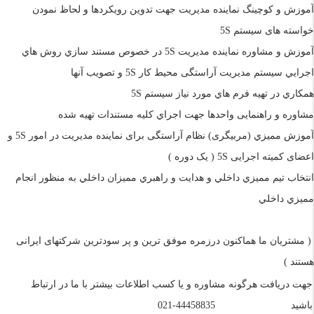
آموزش و کوچینگ نماينده مديريت جهت تدوين رویکردها و لحاظ نمودن
خواسته های سیستم
5S
آموزش و مشاوره نماینده مدیریت
5S
در خصوص مستند سازي روش هاي
اجرايي سيستم مديريت آراستگی محیط کار
5S
و تصویب آنها
همكاري در تهيه فرم هاي مورد نیاز سيستم
5S
مشاوره و راهنمایی واحدها جهت اجراي كليه مستندات تهيه شده
آموزش مميزي (مربیگری) نظام آراستگی برای نماینده مدیریت در امور
5S
و
اعضای کمیته اجرایی
5S
( یک دوره )
انتخاب تيم مميزي داخلي و هدايت و راهبري مميزان داخلي به منظور انجام
مميزي داخلي
( مشتریان ما هماکنون درزمره موفق ترین و پر سودترین شرکتهای ایرانی
هستند )
جهت دریافت هرگونه مشاوره و یا کسب اطلاعات بیشتر با ما در ارتباط
باشید
44458835-021