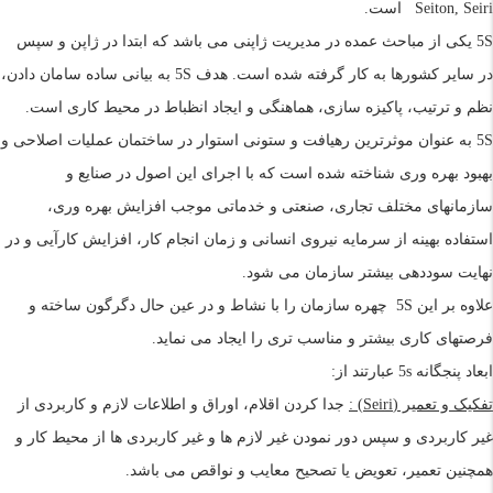
Seiton, Seiri است.
5S یکی از مباحث عمده در مدیریت ژاپنی می باشد که ابتدا در ژاپن و سپس
در سایر کشورها به کار گرفته شده است. هدف
5S
به بیانی ساده سامان دادن،
نظم و ترتیب، پاکیزه سازی، هماهنگی و ایجاد انظباط در محیط کاری است.
5S
به عنوان موثرترین رهیافت و ستونی استوار در ساختمان عملیات اصلاحی و
بهبود بهره وری شناخته شده است که با اجرای این اصول در صنایع و
سازمانهای مختلف تجاری، صنعتی و خدماتی موجب افزایش بهره وری،
استفاده بهینه از سرمایه نیروی انسانی و زمان انجام کار، افزایش کارآیی و در
نهایت سوددهی بیشتر سازمان می شود.
علاوه بر این
5S
چهره سازمان را با نشاط و در عین حال دگرگون ساخته و
فرصتهای کاری بیشتر و مناسب تری را ایجاد می نماید.
ابعاد پنجگانه
5s
عبارتند از:
تفکیک و تعمیر
(Seiri)
:
جدا کردن اقلام، اوراق و اطلاعات لازم و کاربردی از
غیر کاربردی و سپس دور نمودن غیر لازم ها و غیر کاربردی ها از محیط کار و
همچنین تعمیر، تعویض یا تصحیح معایب و نواقص می باشد.