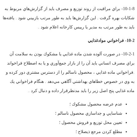
10-1-8- براي مراقبت از روند توزيع و مصرف بايد از گزارش‌هاي مربوط به
شكايات بهره گرفت . اين گزارش‌ها بايد به طور مرتب بازبيني شود . يافته‌ها
بايد به طور مرتب به مدير يا رييس كارخانه اعلام شود .
10-2- فراخواني موادغذايي
10-2-1- در صورت آلوده شدن ماده غذايي يا مشكوك بودن به سلامت آن
براي مصرف انساني بايد آن را از بازار جمع‌آوري و يا به اصطلاح فراخواند
.فراخواني ماده غذايي ، محصول ناسالم را از دسترس مشتري دور كرده و
به وي در خصوص خطاهاي بهداشتي آگاهي مي‌دهد . هنگام فراخواني يك
ماده غذايي پنج اصل زير را بايد مدنظرقرار داده و دنبال كرد .
عدم عرضه محصول مشكوك ؛
شناسايي و جداسازي محصول ناسالم ؛
تعيين محل توزيع و فروش محصول ؛
مطلع كردن مرجع ذيصلاح ؛