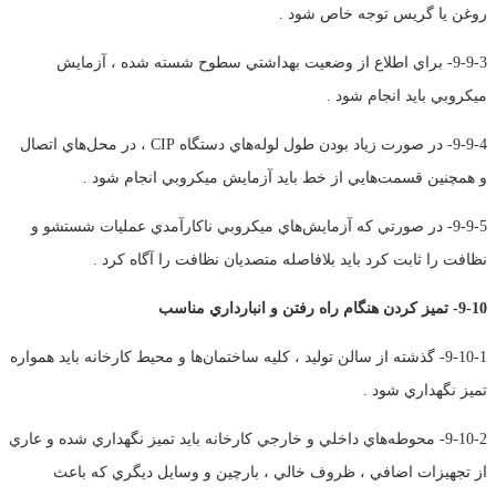
روغن يا گريس توجه خاص شود .
9-9-3- براي اطلاع از وضعيت بهداشتي سطوح شسته شده ، آزمايش
ميكروبي بايد انجام شود .
9-9-4- در صورت زياد بودن طول لوله‌هاي دستگاه
CIP
، در محل‌هاي اتصال
و همچنين قسمت‌هايي از خط بايد آزمايش ميكروبي انجام شود .
9-9-5- در صورتي كه آزمايش‌هاي ميكروبي ناكارآمدي عمليات شستشو و
نظافت را ثابت كرد بايد بلافاصله متصديان نظافت را آگاه كرد .
9-10- تميز كردن هنگام راه رفتن و انبارداري مناسب
9-10-1- گذشته از سالن توليد ، كليه ساختمان‌ها و محيط كارخانه بايد همواره
تميز نگهداري شود .
9-10-2- محوطه‌هاي داخلي و خارجي كارخانه بايد تميز نگهداري شده و عاري
از تجهيزات اضافي ، ظروف خالي ، بارچين و وسايل ديگري كه باعث