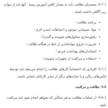
9-7-1- متصديان نظافت بايد به مقدار كافي آموزش ببينند . آنها بايد از موارد
زير آگاهي داشته باشند .
برنامه نظافت ؛
مواد شيميايي موجود و احتياطات ايمني لازم ؛
رقيق‌سازي محلول‌هاي شوينده و گندزدا ؛
ضرورت خروج موادغذايي از خط در هنگام نظافت ؛
استانداردهاي بهداشت فردي ؛
استفاده و مراقبت از تجهيزات شوينده ؛
9-7-2- افرادي كه اختصاصاٌ كارهاي نظافت را انجام مي‌دهند بايد توسط
لباس‌هاي رنگي و يا نشانه‌هاي ديگر از ساير كاركنان متمايز باشند .
9-8- نظافت و مراقبت
9-8-1- از عمليات نظافت به هر شكلي كه بخواهد انجام شود بايد مراقبت
شود .