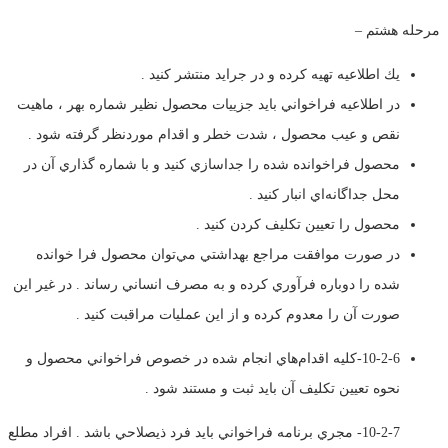
مرحله هشتم –
يك اطلاعيه تهيه كرده و در جرايد منتشر كنيد .
در اطلاعيه فراخواني بايد جزييات محصول نظير شماره بهر ، ماهيت
نقص و عيب محصول ، شدت خطر و اقدام موردنظر گرفته شود .
محصول فراخوانده شده را جداسازي كنيد و با شماره گذاري آن در
محل جداگانه‌اي انبار كنيد .
محصول را تعيين تكليف كردن كنيد .
در صورت موافقت مراجع بهداشتي مي‌توان محصول فرا خوانده
شده را دوباره فرآوري كرده و به مصرف انساني رساند . در غير اين
صورت آن را معدوم كرده و از اين عمليات مراقبت كنيد .
10-2-6-كليه اقدام‌هاي انجام شده در خصوص فراخواني محصول و
نحوه تعيين تكليف آن بايد ثبت و مستند شود .
10-2-7- مجري برنامه فراخواني بايد فرد ذيصلاحي باشد . افراد مطلع