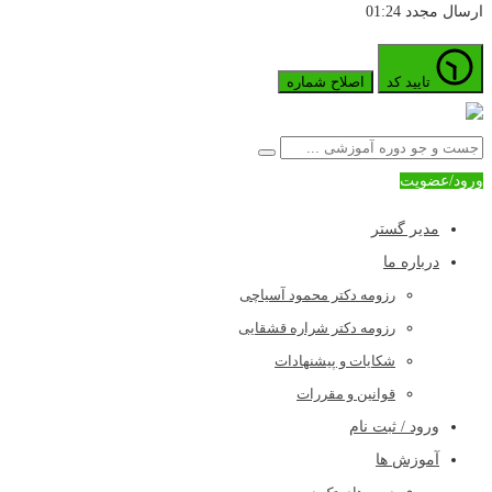
ارسال مجدد
01:24
تایید کد
اصلاح شماره
ورود/عضویت
مدیر گستر
درباره ما
رزومه دکتر محمود آسیاچی
رزومه دکتر شراره قشقایی
شکایات و پیشنهادات
قوانین و مقررات
ورود / ثبت نام
آموزش ها