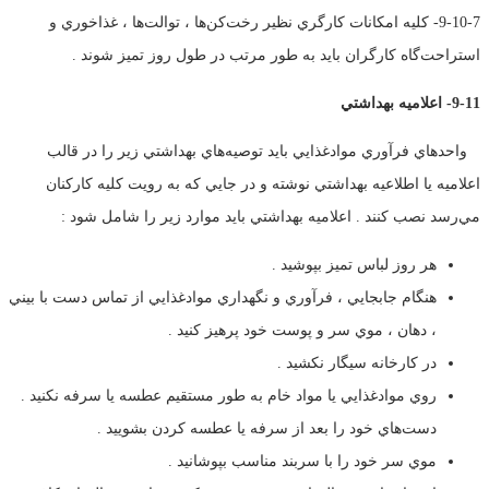
9-10-7- كليه امكانات كارگري نظير رخت‌كن‌ها ، توالت‌ها ، غذاخوري و
استراحت‌گاه كارگران بايد به طور مرتب در طول روز تميز شوند .
9-11- اعلاميه بهداشتي
واحدهاي فرآوري موادغذايي بايد توصيه‌هاي بهداشتي زير را در قالب
اعلاميه يا اطلاعيه بهداشتي نوشته و در جايي كه به رويت كليه كاركنان
مي‌رسد نصب كنند . اعلاميه بهداشتي بايد موارد زير را شامل شود :
هر روز لباس تميز بپوشيد .
هنگام جابجايي ، فرآوري و نگهداري موادغذايي از تماس دست با بيني
، دهان ، موي سر و پوست خود پرهيز كنيد .
در كارخانه سيگار نكشيد .
روي موادغذايي يا مواد خام به طور مستقيم عطسه يا سرفه نكنيد .
دست‌هاي خود را بعد از سرفه يا عطسه كردن بشوييد .
موي سر خود را با سربند مناسب بپوشانيد .