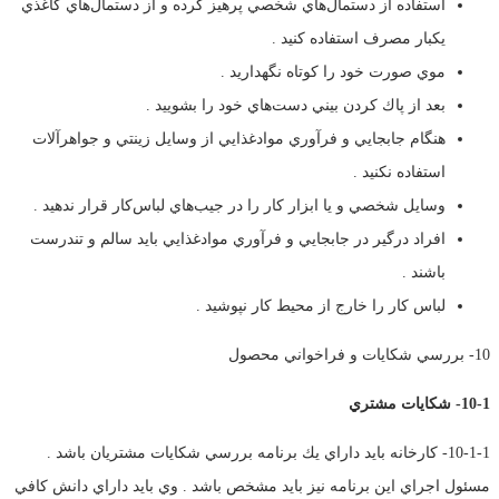
استفاده از دستمال‌هاي شخصي پرهيز كرده و از دستمال‌هاي كاغذي
يكبار مصرف استفاده كنيد .
موي صورت خود را كوتاه نگهداريد .
بعد از پاك كردن بيني دست‌هاي خود را بشوييد .
هنگام جابجايي و فرآوري موادغذايي از وسايل زينتي و جواهرآلات
استفاده نكنيد .
وسايل شخصي و يا ابزار كار را در جيب‌هاي لباس‌كار قرار ندهيد .
افراد درگير در جابجايي و فرآوري موادغذايي بايد سالم و تندرست
باشند .
لباس كار را خارج از محيط‌ كار نپوشيد .
10- بررسي شكايات و فراخواني محصول
10-1- شكايات مشتري
10-1-1- كارخانه بايد داراي يك برنامه بررسي شكايات مشتريان باشد .
مسئول اجراي اين برنامه نيز بايد مشخص باشد . وي بايد داراي دانش كافي