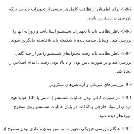
9-8-2- براي اطمينان از نظافت كامل هر بخشي از تجهيزات بايد يك برگه
بازرسي در دسترس باشد .
9-8-3- ناظر نظافت بايد با تجهيزات شستشو آشنا باشد و روزانه آنها را
بررسي كند . وسايل صدمه ديده يا شكسته بايد بلافاصله جايگزين شوند .
9-8-4- ناظر نظافت بايد رقت محلول‌هاي شستشو را هر از چند گاهي
بررسي كند و در صورت پايين بودن و يا بالا بودن رقت ، اقدام اصلاحي را
اتخاذ كند .
9-9- بررسي‌هاي فيزيكي و آزمايش‌‌هاي ميكروبي
9-9-1- در صورت كافي بودن عمليات شستشو ( دستي يا
CIP
)نبايد هيچ
ذره‌اي از مواد خارجي و كثافات در پايان عمليات شستشو روي سطوح
موردنظر ديده شود .
9-9-2- هنگام بازرسي فيزيكي تجهيزات به تميز بودن و عاري بودن سطوح از