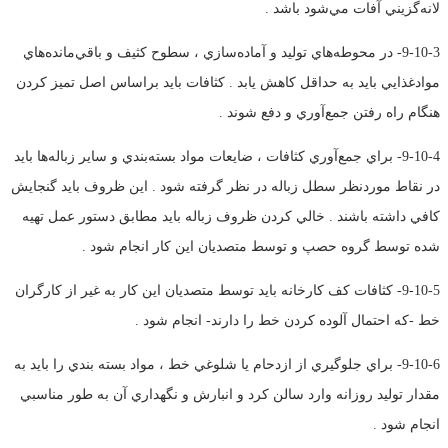
لانه‌گزيني آفات مي‌شود باشد .
9-10-3- در محوطه‌هاي توليد و آماده‌سازي ، سطوح كثيف و باقي‌مانده‌هاي
موادغذايي بايد به حداقل كاهش يابد . كثافات بايد براساس اصل تميز كردن
هنگام راه رفتن جمع‌آوري و دفع شوند .
9-10-4- براي جمع‌آوري كثافات ، ضايعات مواد بسته‌بندي و ساير زباله‌ها بايد
در نقاط موردنظر سطل زباله در نظر گرفته شود . اين ظروف بايد گنجايش
كافي داشته باشند . خالي كردن ظروف زباله بايد مطابق دستور عمل تهيه
شده توسط گروه حصپ و توسط متصديان اين كار انجام شود .
9-10-5- كثافات كف كارخانه بايد توسط متصديان اين كار به غير از كارگران
خط -كه احتمال آلوده كردن خط را دارند- انجام شود .
9-10-6- براي جلوگيري از ازدحام يا شلوغي خط ، مواد بسته بندي را بايد به
مقدار توليد روزانه وارد سالن كرد و انبارش و نگهداري آن به طور مناسبي
انجام شود .