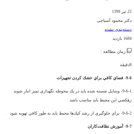
22 تیر 1399
دکتر محمود آسیاچی
دسته‌بندی نشده
1684 بازدید
زمان مطالعه :
8دقیقه
9-6- فضاي كافي براي خشك كردن تجهيزات
9-6-1- وسايل شسته شده بايد در يك محوطه نگهداري تميز انبار شوند .
زهكشي اين محيط بايد مناسب باشد .
9-6-2- براي جلوگيري از رشد كپك‌ها محيط بايد به طور كافي تهويه شود .
9-7- آموزش نظافت‌كاران