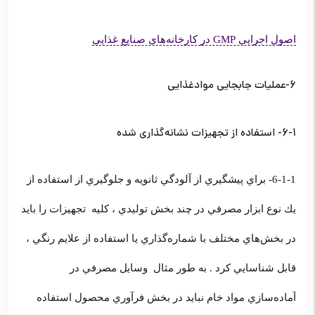
اصول اجرایی GMP در کارخانه‌های صنایع غذایی
6-عمليات جابجايي موادغذايي
6-1- استفاده از تجهيزات نشانه‌گذاري شده
6-1-1- براي پيشگيري از آلودگي ثانويه و جلوگيري از استفاده از
يك نوع ابزار مصرفي در چند بخش توليدي ، كليه تجهيزات را بايد
در بخش‌هاي مختلف با شماره‌گذاري يا استفاده از علايم رنگي ،
قابل شناسايي كرد . به طور مثال وسايل مصرفي در
آماده‌سازي مواد خام نبايد در بخش فرآوري محصول استفاده