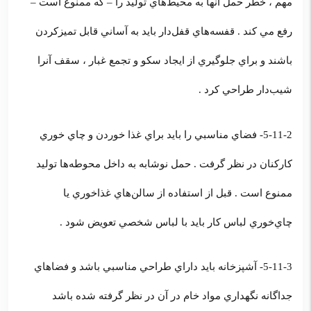
مهم ، خطر حمل آنها به محيط‌هاي توليد را – كه ممنوع است –
رفع مي كند . قفسه‌هاي قفل‌دار بايد به آساني قابل تميزكردن
باشند و براي جلوگيري از ايجاد سكو و تجمع غبار ، سقف آنرا
شيب‌دار طراحي كرد .
5-11-2- فضاي مناسبي را بايد براي غذا خوردن و چاي خوري
كاركنان در نظر گرفت . حمل نوشابه به داخل محوطه‌ها توليد
ممنوع است . قبل از استفاده از سالن‌هاي غذاخوري يا
چاي‌خوري لباس كار بايد با لباس شخصي تعويض شود .
5-11-3- آشپزخانه بايد داراي طراحي مناسبي باشد و فضاهاي
جداگانه نگهداري مواد خام در آن در نظر گرفته شده باشد