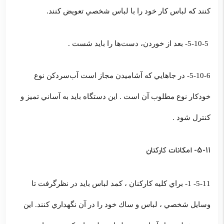
كنند كه لباس كار خود را با لباس شخصي تعويض كنند.
5-10-5- بعد از خوردن، دست‌ها را بايد شست .
5-10-6- در جاهايي كه آشاميدن مجاز است آب‌سردكن نوع
خودكار نوع مطلوب آن است . اين دستگاه بايد به آساني تميز و
كنترل شود .
5-11- امكانات كاركنان
5-11- 1- براي كليه كاركنان ، كمد لباس بايد در نظرگرفت تا
وسايل شخصي ، لباس و ساك خود را در آن نگهداري كنند. اين