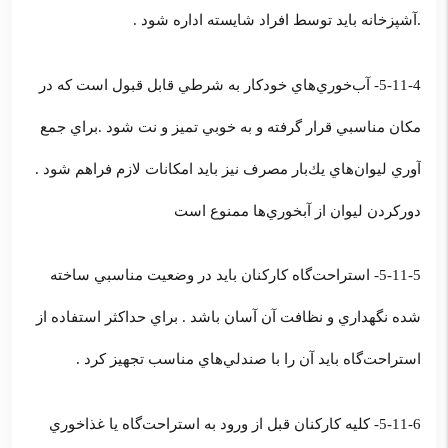
.آشپزخانه بايد توسط افراد شايسته اداره شود .
5-11-4- آب‌خوري‌هاي خودكار به شرطي قابل قبول است كه در
مكان مناسبي قرار گرفته و به خوبي تميز و نت شود .براي جمع
آوري ليوان‌هاي يك‌بار مصرف نيز بايد امكانات لازم فراهم شود .
دوركردن ليوان از آبخوري‌ها ممنوع است
5-11-5- استراحت‌گاه كاركنان بايد در وضعيت مناسبي ساخته
‌شده نگهداري و نظافت آن آسان باشد . براي حداكثر استفاده از
استراحت‌گاه بايد آن را با صندلي‌هاي مناسب تجهيز كرد .
5-11-6- كليه كاركنان قبل از ورود به استراحت‌گاه يا غذاخوري