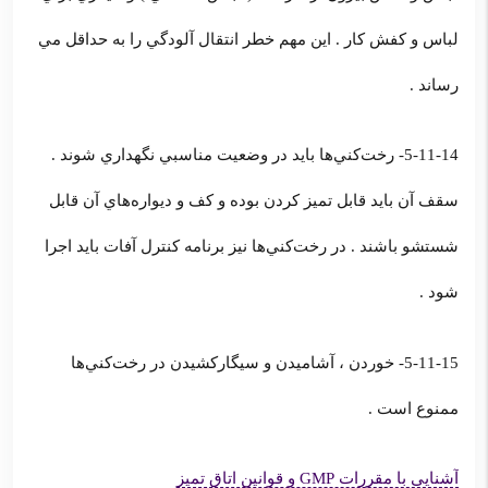
لباس و كفش كار . اين مهم خطر انتقال آلودگي را به حداقل مي
رساند .
5-11-14- رخت‌كني‌ها بايد در وضعيت مناسبي نگهداري شوند .
سقف آن بايد قابل تميز كردن بوده و كف و ديواره‌هاي آن قابل
شستشو باشند . در رخت‌كني‌ها نيز برنامه كنترل آفات بايد اجرا
شود .
5-11-15- خوردن ، آشاميدن و سيگاركشيدن در رخت‌كني‌ها
ممنوع است .
آشنایی با مقررات GMP و قوانین اتاق تمیز