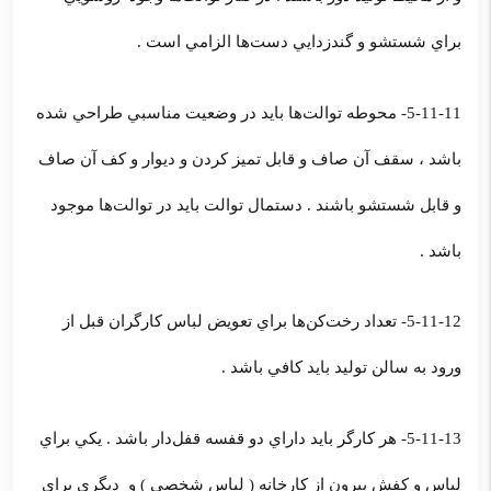
براي شستشو و گندزدايي دست‌ها الزامي است .
5-11-11- محوطه توالت‌ها بايد در وضعيت مناسبي طراحي شده
باشد ، سقف آن صاف و قابل تميز كردن و ديوار و كف آن صاف
و قابل شستشو باشند . دستمال توالت بايد در توالت‌ها موجود
باشد .
5-11-12- تعداد رخت‌كن‌ها براي تعويض لباس كارگران قبل از
ورود به سالن توليد بايد كافي باشد .
5-11-13- هر كارگر بايد داراي دو قفسه قفل‌دار باشد . يكي براي
لباس و كفش بيرون از كارخانه ( لباس شخصي ) و ديگري براي