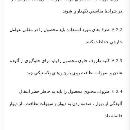
در شرايط مناسبي نگهداري شوند .
6-2-2- ظرف‌هاي مورد استفاده بايد محصول را در مقابل عوامل
خارجي حفاظت كنند .
6-2-3- كليه ظروف حاوي محصول را بايد براي جلوگيري از آلوده
شدن و سهولت نظافت روي بارچين‌هاي پلاستيكي چيد.
6-2-4- ظروف محتوي محصول را بايد به خاطر خطر انتقال
آلودگي از ديوار ، صدمه زدن به ديوار و سهولت نظافت ، از ديوار
فاصله داد .