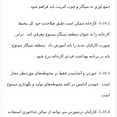
جمع آوري ته سيگار و چوب كبريت بايد فراهم شود .
5-10-2- كارخانه ممكن است طبق صلاحديد خود كل محيط
كارخانه را به عنوان منطقه سيگار ممنوع معرفي كند . دراين
صورت كاركنان جديد را بايد آموزش داد . منطقه سيگار ممنوع
بايد در برنامه بهداشت فردي كارخانه درج شود .
5-10-3- خوردن و آشاميدن فقط در محوطه‌هاي موردنظر مجاز
است . جويدن آدامس در كليه محوطه‌هاي توليد و نگهداري ممنوع
است .
5-10-4- كاركنان درصورتي مي توانند از سالن غذاخوري استفاده