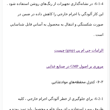
6-1-4- در نشانه‌گذاري تجهيزات از رنگ‌هاي روشن استفاده شود .
اين كار آلودگي با اجرام خارجي را كاهش داده در ضمن در
صورت شكستگي و انتقال به محصول به آساني قابل شناسايي
است .
الزامات جی ام پی (gmp) چیست
مروری بر اصول GMP در صنایع غذایی
6-2- كنترل محفظه‌هاي موادغذايي
6-2-1- براي جلوگيري از خطر آلودگي اجرام خارجي ، كليه
ظروف مورد استفاده براي مواد خام و محصول بايد تميز بوده و