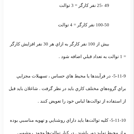
49 -25 نفر كارگر = 3 توالت
100-50 نفر كارگر = 4 توالت
بيش از 100 نفر كارگر به ازاي هر 30 نفر افزايش كارگر
= 1 توالت به تعداد قبلي اضافه شود .
5-11-9- در فرآيندها يا محيط‌ هاي حساس ، تسهيلات مجزايي
براي گروه‌هاي مختلف كاري بايد در نظر گرفت . شاغلان بايد قبل
از استفاده از توالت‌ها لباس خود را تعويض كنند .
5-11-10- كليه توالت‌ها بايد داراي روشنايي و تهويه مناسبي بوده
و از محيط توليد دور باشند . در كنار توالت‌ها وجود روشويي