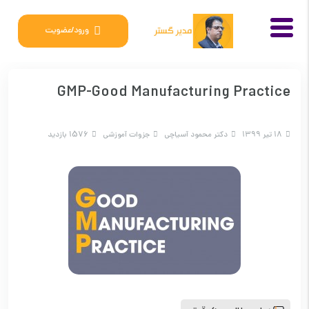
ورود/عضویت
GMP-Good Manufacturing Practice
18 تیر 1399
دکتر محمود آسیاچی
جزوات آموزشی
1576 بازدید