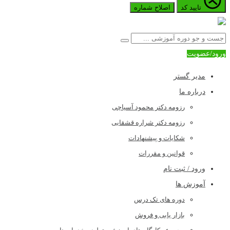
تایید کد
اصلاح شماره
ورود/عضویت
مدیر گستر
درباره ما
رزومه دکتر محمود آسیاچی
رزومه دکتر شراره قشقایی
شکایات و پیشنهادات
قوانین و مقررات
ورود / ثبت نام
آموزش ها
دوره های تک درس
بازار یابی و فروش