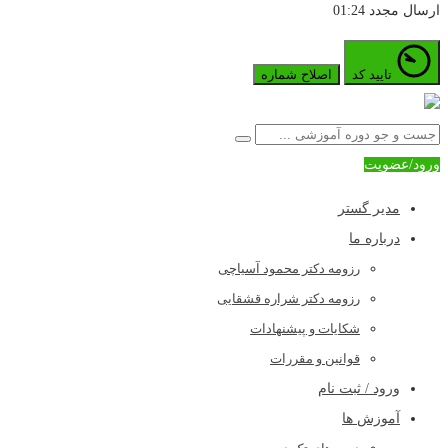
ارسال مجدد
01:24
تایید کد
اصلاح شماره
ورود/عضویت
مدیر گستر
درباره ما
رزومه دکتر محمود آسیاچی
رزومه دکتر شراره قشقایی
شکایات و پیشنهادات
قوانین و مقررات
ورود / ثبت نام
آموزش ها