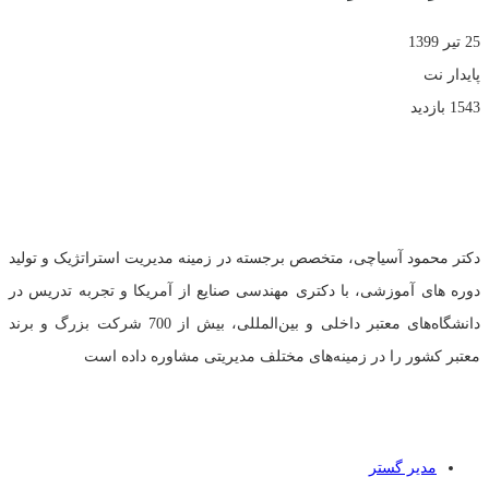
25 تیر 1399
پایدار نت
1543 بازدید
تلفن:
02144458835
و
09121966279
(خانم مهندس عبدی)
دکتر محمود آسیاچی، متخصص برجسته در زمینه مدیریت استراتژیک و تولید
دوره های آموزشی، با دکتری مهندسی صنایع از آمریکا و تجربه تدریس در
دانشگاه‌های معتبر داخلی و بین‌المللی، بیش از 700 شرکت بزرگ و برند
معتبر کشور را در زمینه‌های مختلف مدیریتی مشاوره داده است
دسترسی سریع
مدیر گستر