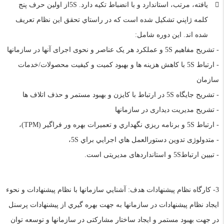
يافته، مرتب، استاندارد و با انضباط تکيه دارد. 5Sاز اولين حرف پنج
کلمه ژاپني تشکيل شده است که در راستاي تحقق اين نظام تعريف
شده اند. اين دوره شامل:
- تشريح مفاهيم 5S و عملکرد هر یک عناصر و نحوی اجرای آنها در سازمانها
- ارتباط 5S با کاهش هزینه ها و بهبود کمیت و کیفیت محصولات/خدمات
سازمان
- تشريح جايگاه 5S در ارتباط با کايزن و بهبود مستمر و حذف اتلاف ها
- تشریح مدیریت دیداری در سازمانها
- ارتباط 5S و برنامه ريزي نگهداري و تعميرات بهره ور فراگير (TPM)،
- متدولوژی تدوین دستورالعمل هاي اجرايي براي 5S،
- تبيين ارتباط5S و استانداردهای مديريتی است.
3- کارگاه نظام پیشنهادات هدف: آشنايي سازمانها با نظام پيشنهادات و نحوء
ايجاد نظام پیشنهادات در سازمانها به جهت بهره گيري از پيشنهادات پرسنل
در جهت بهبود مستمر و ایجاد ساختار مشارکتی در سازمانها و توسعه توان