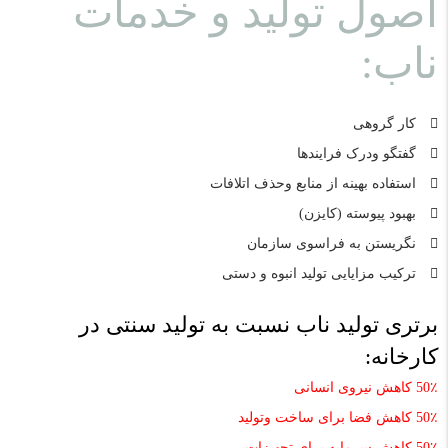
اصول توليد و خدمات
ناب:
کار گروهی
گفتگو ودرک فرایندها
استفاده بهینه از منابع وحذف اتلافات
بهبود پیوسته (کایزن)
نگریستن به فراسوی سازمان
ترکیب مزایایی تولید انبوه و دستی
برتری توليد ناب نسبت به توليد سنتی در
کارخانه:
٪
50
کاهش نیروی انسانی
٪
50
کاهش فضا برای ساخت وتولید
٪
50
کاهش سرمایه برای تجهیزات