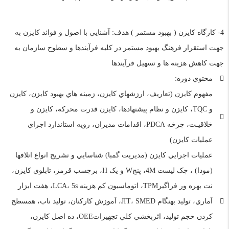
4- کارگاه کایزن ( بهبود مستمر ) هدف: آشنايي با اصول و فوائد کايزن به
جهت استقرار فرهنگ بهبود مستمر در کليه فرآيندها و سطوح سازمان به
جهت کاهش هزينه ها و تسهيل فرآيندها
محتوي دوره:
مفهوم کايزن (تعاريف، ارزشهاي کايزن، زمينه هاي بهبود کايزن، کايزن
و TQC، کايزن و نظام پيشنهادها، کايزن قدرت محرکه، کايزن و
خلاقيـت، چرخه PDCA، اقدامات مديران، رويه استاندارد اجراي
عمليات کايزن)
عمليات اجرايي کايزن (مديريت گمبا) شناسايي و تشریح انواع اتلافها
(مودا) ، چک ليست 4M، پنجW و يک H، برچسب قرمز، تابلوي کايزن،
نت بهره ور فراگيرTPM، اتوماسيون کم هزينه LCA، 5s، هفت ابزار
آماري، توليد بهنگام JIT، SMED، آموزش کارکنان، توليد ناب، همسطح
کردن حجم توليد، اثربخشي کلي تجهيزاتOEE، ده اصل کايزن،