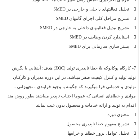
تحلیل فعالیتهای داخلی و خارجی در SMED
تشریح مراحل کلی اجرای گامهای SMED
تشریح تبدیل فعالیتهای داخلی به خارجی در SMED
استاندارد کردن وظایف در SMED
بستر سازی سازمانی برای SMED
7- کارگاه پوکایوکه & خطا ناپذیری تولید (ZQC) هدف: آشنايي با نگرش
توليد تولید و کنترل کیفیت صفر میباشد. در این دوره مدیران و کارکنان
تولیدی و خدماتی فرا میگیرند که چگونه با وجود فرایندی ، تجهیزاتی ،
موادی و خطاهای انسانی که عموما اجتناب ناپذیر میباشند بطور روش مند
اقدام به تولید و ارائه خدمات و محصول بدون عیب نمایند
محتوي دوره:
تشریح مفهوم خطا ناپذیری محصول
تحلیل عوامل بروز خطاها و خرابیها