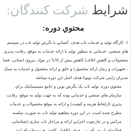
شرايط
شرکت کنندگان:
محتوي دوره:
1- کارگاه تولید و خدمات ناب هدف: آشنايي با نگرش توليد ناب در سيستم
هاي صنعتي- خدماتي به منظور توليد يا ارائه خدمات به موقع، رقابت پذيري
محصولات و کاهش اتلاف) کاهش بیش از 50% در مواد، نیروی انسانی، فضا
، تجهیزات و زمان ارائه محصول) و خلق و ارائه محصول و خدمات به سبک
مدیران ژاپنی شرکت تویوتا هدف اصل این دوره میباشد
محتوي دوره: توليد ناب يک نگرش نوين و جامع سيستماتيک براي
سازمان هاي صنعتي و خدماتي بوده که به جهت توليد به موقع، رقابت
پذيري (ازلحاظ هزينه و کيفيت) و ارائه به موقع محصولات و خدمات
مطرح شده است. در اين دوره مفاهيم توليد ناب به صورت سلسه
مراتبي و در چارچوب اجرايي ارائه و مراحل ناب سازی (شناسایی
فعالیتهای ارزش آفرین ، حذف اتلافها ، کاهش هزینه ها و افزایش