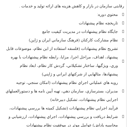
رقابتی سازمان در بازار و کاهش هزینه های ارائه تولید و خدمات .
محتوي دوره:
تاريخچه نظام پيشنهادات
جايگاه نظام پيشنهادات در مديريت کيفيت جامع
نظام مشارکت کارکنان (فرهنگ سازماني ايران و ژاپن)
تشريح نظام پيشنهادات (فلسفه استفاده از اين نظام، موضوعات قابل
پيشنهاد، اهداف، مراحل اجرا، مزايا، رابطه نظام پيشنهادات با بهره
وري، ويژگيها، ساختار تشکيلاتي، گردش کار نظام، ابعاد نظام
پيشنهادها، مثالهايي از شرکتهاي ايراني و ژاپني)
رويه هاي عملياتي اجراي نظام پيشنهادات (امکان سنجي، توجيه
مديران، بسترسازي، سازمان دهي، تهيه آيين نامه ها و دستورالعملهاي
اجرايي نظام پيشنهادات، تشکيل دبيرخانه)
فرآيند اجرايي نظام پيشنهادات (تشکيل کميته ها بررسي پيشنهادات،
شرايط دريافت و بررسي پيشنهادات، اجراي پيشنهادات، ارزشيابي و
محاسبه پاداش) عوامل موثر در موفقيت نظام پيشنهادات