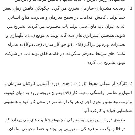
رضایت مشتریان) سازمان تشريح مي گردد. چگونگي کاهش زمان تغییر
خط تولید ، کاهش اقدامات در سطح سازمان و مديريت منابع انساني
که به عنوان پايه هاي اصلي توليد ناب محسوب مي گردند، تشريح مي
شوند. همچنين استراتژي هاي سه گانه توليد به موقع (JIT)، نگهداري و
تعميرات بهره ور فراگير (TPM) و خودکار سازی (جی دوکا) به همراه
تکنيک هاي مرتبط معرفي ميگردند. در خاتمه خلق تولید ناب در شرکت
تویوتا تشریح می گردد.
2- کارگاه آراستگی محیط کار ( 5S ) هدف دوره: آشنایی کارکنان سازمان با
اصول و عناصر آراستگی محیط کار (5S) بعنوان دریچه ورود به دنیای کیفیت
و ثروت وهمچنین نحوی اجرای هر یک از عناصر در محل کار خود و همچنینی
شناسایی فوائد و کارکرد آنها
محتوی دوره : اين دوره به معرفي مجموعه فعاليت هاي مي پردازد که
در قالب يک نظام فرهنگي- مديريتي بر ايجاد و حفظ محيطي سامان