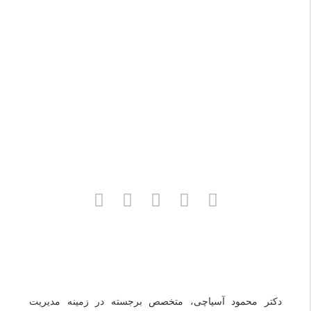
تلفن:
02144458835
و
09121966279
(خانم مهندس عبدی)
دکتر محمود آسیاچی، متخصص برجسته در زمینه مدیریت