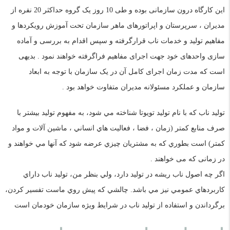
این کارگاه درون سازمانی بوده و طی 10 روز یک گروه حداکثر 20 نفره
از
مدیران ، سرپرستان و اپراتورهای ماهر سازمان تحت آموزش رویکردها و
مفاهیم تولید و خدمات ناب قرارگرفته و سپس اقدام به بررسی و آماده
سازی واحدهای خود جهت اجرای مفاهیم فراگرفته خواهند نمود . بدیهی
است که مدت زمان اجرای کامل آن در یک سازمان با توجه به ابعاد
سازمان و عملکرد مسئولانه مدیران متفاوت خواهد بود .
توليد ناب
كه با نام توليد تويوتا شناخته مي شود،
به مفهوم توليد بيشتر با
صرف منابع كمتر
(زمان ، فضا ، فعاليت هاي انساني ، ماشين آلات و مواد
كمتر)
است بطوري كه به مشتريان چيزي عرضه شود كه آنها مي خواهند و
در زمانی که می خواهند .
اگر چه اصول ناب ريشه در توليد دارد، ولي بنظر من، توليد ناب داراي
كاربردهاي عمومي نيز مي باشد.
چالشي كه پيش روي ماست تفسير كردن،
برگرداندن و استفاده از توليد ناب در شرايط ويژه سازمان خودمان است