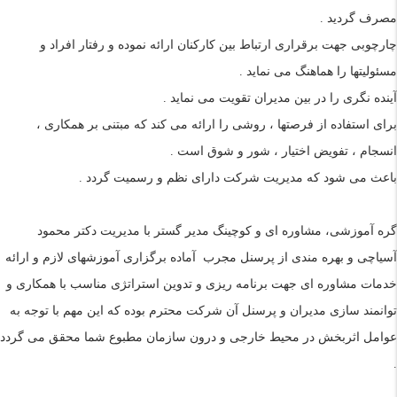
مصرف گرديد .
چارچوبی جهت برقراری ارتباط بين کارکنان ارائه نموده و رفتار افراد و
مسئوليتها را هماهنگ می نمايد .
آينده نگری را در بين مديران تقويت می نمايد .
برای استفاده از فرصتها ، روشی را ارائه می کند که مبتنی بر همکاری ،
انسجام ، تفويض اختيار ، شور و شوق است .
باعث می شود که مديريت شرکت دارای نظم و رسميت گردد .
گره آموزشی، مشاوره ای و کوچینگ مدیر گستر با مديريت
دکتر محمود
آسياچی
و بهره مندی از پرسنل مجرب آماده برگزاری آموزشهای لازم و ارائه
خدمات مشاوره ای جهت برنامه ريزی و تدوين استراتژی مناسب با همکاری و
توانمند سازی مديران و پرسنل آن شرکت محترم بوده که اين مهم با توجه به
عوامل اثربخش در محيط خارجی و درون سازمان مطبوع شما محقق می گردد
.