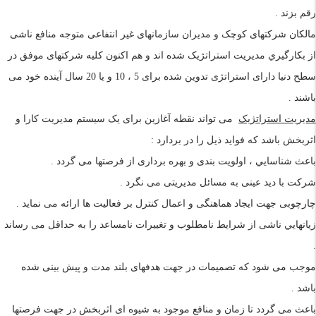
رقم بزند .
مالکان شرکتهای کوچک و مديران سازمانهای غير انتفاعی متوجه منافع ناشی
از بکارگيري مديريت استراتژيک شده اند و هم اکنون کليه شرکتهای موفق در
سطح دنيا دارای استراتژی تدوين شده برای 5 ، 10 و يا 20 سال آينده خود می
باشند .
مديريت استراتژيک
می تواند نقطه آغازين برای يک سيستم مديريت کارا و
اثربخش باشد که فوايد ذيل را در بردارد :
باعث شناسايي ، اولويت بندی و بهره برداری از فرصتها می گردد .
شرکت با ديد عينی به مسائل مديريتی می نگرد .
چارچوبی جهت ايجاد هماهنگی و اعمال کنترل بر فعاليت ها ارائه می نمايد .
زيانهايي ناشی از شرايط نامطلوب و تغييرات نامساعد را به حداقل می رساند
.
موجب می شود که تصميمات در جهت هدفهای بلند مدت و پيش بينی شده
باشد .
باعث می گردد تا زمان و منافع موجود به شيوه ای اثربخش در جهت فرصتها