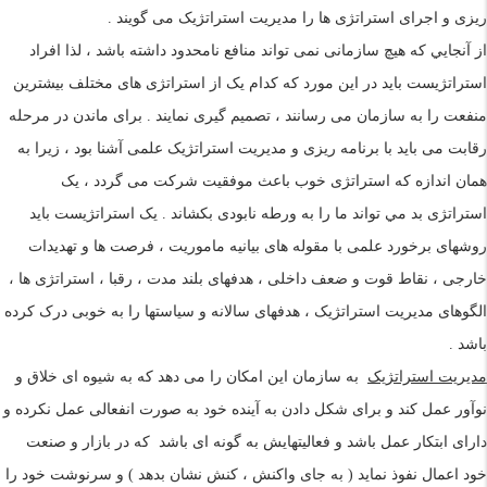
ريزی و اجرای استراتژی ها را مديريت استراتژيک می گويند .
از آنجايي که هيچ سازمانی نمی تواند منافع نامحدود داشته باشد ، لذا افراد
استراتژيست بايد در اين مورد که کدام يک از استراتژی های مختلف بيشترين
منفعت را به سازمان می رسانند ، تصميم گيری نمايند . برای ماندن در مرحله
رقابت می بايد با برنامه ريزی و مديريت استراتژيک علمی آشنا بود ، زيرا به
همان اندازه که استراتژی خوب باعث موفقيت شرکت می گردد ، يک
استراتژی بد مي تواند ما را به ورطه نابودی بکشاند . يک استراتژيست بايد
روشهای برخورد علمی با مقوله های بيانيه ماموريت ، فرصت ها و تهديدات
خارجی ، نقاط قوت و ضعف داخلی ، هدفهای بلند مدت ، رقبا ، استراتژی ها ،
الگوهای مديريت استراتژيک ، هدفهای سالانه و سياستها را به خوبی درک کرده
باشد .
مديريت استراتژيک
به سازمان اين امکان را می دهد که به شيوه ای خلاق و
نوآور عمل کند و برای شکل دادن به آينده خود به صورت انفعالی عمل نکرده و
دارای ابتکار عمل باشد و فعاليتهايش به گونه ای باشد که در بازار و صنعت
خود اعمال نفوذ نمايد ( به جای واکنش ، کنش نشان بدهد ) و سرنوشت خود را