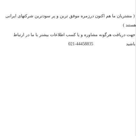
( مشتریان ما هم اکنون درزمره موفق ترین و پر سودترین شرکتهای ایرانی
هستند )
جهت دریافت هرگونه مشاوره و یا کسب اطلاعات بیشتر با ما در ارتباط
باشید
44458835-021
تلفن:
02144458835
و
09121966279
(خانم مهندس عبدی)