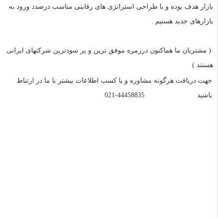
بازار هدف بوده و با طراحی استراتژی های رقابتی مناسب درصدد ورود به
بازارهای جدید هستیم .
( مشتریان ما هماکنون درزمره موفق ترین و پر سودترین شرکتهای ایرانی
هستند )
جهت دریافت هرگونه مشاوره و یا کسب اطلاعات بیشتر با ما در ارتباط
باشید
44458835-021
تلفن:
02144458835
و
09121966279
(خانم مهندس عبدی)