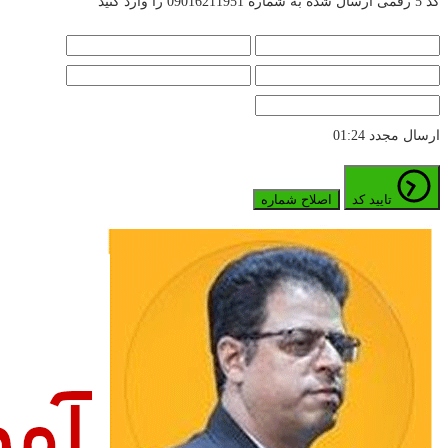
کد 5 رقمی ارسال شده به شماره 09016211951 را وارد کنید
ارسال مجدد
01:24
تایید کد
اصلاح شماره