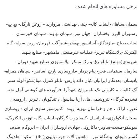
برخی مشاوره های انجام شده :
سیمان سپاهان- لبنیات کاله- چینی بهداشتی مروارید – روغن نازگل- پچ پچ-
رستوران البرز- یخساران- جهان نور- سیمان نهاوند- سیمان خوزستان –
لبینات صباح -مازندگاز- آسانسور بهفخر-شیرآلات قهرمان-زرین سوله- گام
الکتریک-پالایشگاه تبریز- عملیات غیرصنعتی ماهشهر– صنایع شهید
شیرودی(مهام)- تابلوبرق و رک مبتکر- پلاسموژن-صنایع شهید دوران-
سازمان سینمایی فجر- پیام پرداز -داروسازی باریج اسانس- سپاهان همراه-
پادیسان- بعدنگار ایرانیان-کیان دانه پارس- تابلو کنترل مپنا(مکو)-لوله سبز
آک-کالوت-ماکارونی تک-نامبروان-شهدآرا- فرآورده های گوشتی آمل-تخته
فشرده گرگان- پتروشیمی های آریا ساسول ، تندگویان ، تبریز ، ارومیه ،
غدیر ، اراک ، جم و خراسان-تهویه اروند– کمپرسور سازی ایران-داروسازی
سبحان آنکولوژی– ایرانسل -کیمیاچوب گرگان- لبنیات پگاه- توزین الکتریک-
سولیکو-صحت-ساویز-ماکارونی جهان-داروسازان ایران – ایزوگام صدف
گستر دلیجان- پیشگام نور – ماشین آلات چوب پایون (RC) – نتکو – هلدینگ